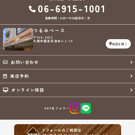
り、各種の申込みの受付、訪問、提案、見積、各種の工事やサービス提
06-6915-1001
供等の機会に、当社が直接あるいは協力会社又は業務委託先等を通じ
て、お客さまの個人情報（お客さまの電子メールアドレス、氏名、住
営業時間：9:00〜19:00
定休日：水
所、電話番号等）を取得いたしますが、これらの個人情報は下記の目的
に利用させていただきます。
つるみベース
(1) 不動産についてのサービスの提供
〒538-0032
(2) 不動産についてのサービスのアフターサービスの提供
大阪市鶴見区安田4-3-19
(3) 不動産についてのサービスのお知らせ・ＰＲ、調査・データ集積、
地図を開く
研究開発
(4) ウェブサイトシステム管理会社（以下「サイト管理会社」といいま
す。）への提供。
お問い合わせ
(5) その他上記(1)から(4)に附随する業務の実施
なお、当社は、サイト管理会社が提供するサービス改善に必要な範囲
来店予約
で、お客様の個人データをサイト管理会社に提供します。
このように提供された個人データにつきましては、サイト管理会社にお
オンライン相談
いて管理されることとなります。
サイト管理会社は、そのサービスの改善・向上を目指すことに加え、メ
ールマガジンなどによる情報提供、お客様による購買の分析をして、当
社の事業運営を改善するために、個人データ（お客様が指定された他の
SNSをフォロー
方の宛先情報を除く）を利用します。
当社は、サイト管理会社に対し、個人情報保護法を遵守し、お客様のプ
ライバシーに配慮した個人情報の取り扱いをすることを規約などで義務
づけております。