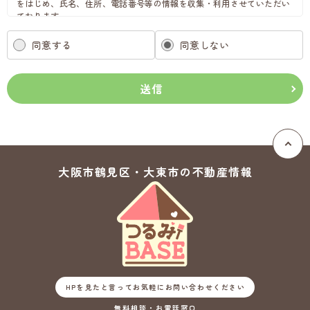
をはじめ、氏名、住所、電話番号等の情報を収集・利用させていただい
ております。
当社は、これらのお客さまの個人情報（以下「お客さま情報」といいま
す。）の適正な保護を重大な責務と認識し、この責務を果たすために、
同意する
同意しない
次の方針の下でお客さま情報を取り扱います。
(1) お客さま情報に適用される個人情報の保護に関する法律その他の関
係法令を遵守し、適切に取り扱います。また、適宜取扱いの改善に努め
送信
ます。
(2) お客さま情報の取扱いに関する規程を明確にし、従業者に周知徹底
します。また、取引先等に対しても適切にお客さま情報を取り扱うよう
に要請します。
(3) お客さま情報の収集に際しては、利用目的を特定して通知または公
表し、その利用目的にしたがってお客さま情報を取り扱います。
大阪市鶴見区・大東市の
不動産情報
(4) お客さま情報の漏洩、紛失、改ざん等を防止するために必要な 対策
を講じて適切な管理を行います。
(5) 保有するお客さま情報について、お客さま本人からの開示、訂正、
削除、利用停止の依頼を所定の窓口でお受けして、誠意をもって対応い
たします。
具体的には、以下の内容に従ってお客さま情報の取り扱いをいたしま
す。
３．お客様の情報の利用目的
HPを見たと言ってお気軽にお問い合わせください
当社は、不動産についてのサービスをお客さまにご利用いただくにあた
無料相談・お電話窓口