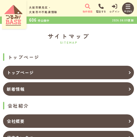
大阪市鶴見区・
MENU
物件検索
電話する
ログイン
大東市の
不動産情報
606
2026.08.09更新
件公開中
サイトマップ
SITEMAP
トップページ
トップページ
新着情報
会社紹介
会社概要