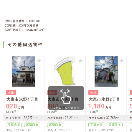
（弊社管理番号： 1000380）
【更新日】2026年06月22日
【次回更新日】2026年08月22日
その他周辺物件
土地
土地
土地
大東市氷野4丁目
大東市灰塚3丁目
大東市氷野2丁目
820
800
1,180
万円
万円
万円
スクロールできます
13.84坪
69.75坪
17.88坪
1
22,767
*
22,211
*
32,762
*
月々支払例
：
円
月々支払例
：
円
月々支払例
：
円
写真充実
区画図有
区画図有
写真充実
区画図有
更新日：2026.06.02
更新日：2026.07.16
更新日：2026.07.05
更
ペット可
上下水道完備