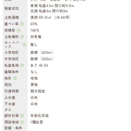
東側 私道4.5m 間口約9.8m
接道状況
北側 私道4m 間口約8m
土地面積
実測 88.23㎡ （26.68坪）
建ぺい率
60%
容積率
160%
土地権利
所有権
セットバ
無し
ック
小学校区
南郷 （650m）
中学校区
南郷 （260m）
私道負担
あり 46.94
建築条件
なし
地目
宅地
現況
更地
引渡時期
期日指定
上水道
公共
下水道
公共
ガス
都市計画
市街化区域
用途地域
1種住居
設備・条件