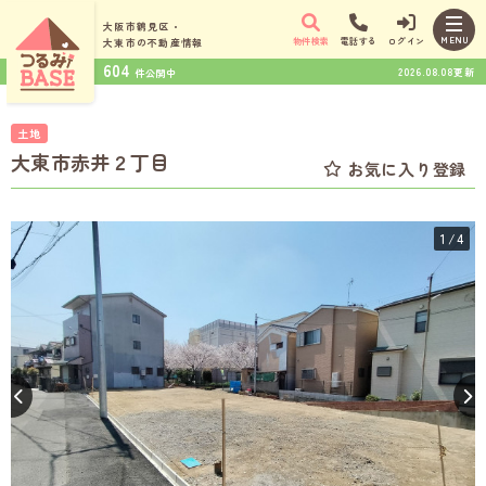
大阪市鶴見区・
MENU
物件検索
電話する
ログイン
大東市の
不動産情報
604
2026.08.08更新
件公開中
土地
大東市赤井２丁目
お気に入り登録
1
/4