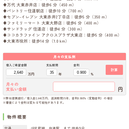
♦万代 大東赤井店：徒歩6 分（450 m）
♦パントリー住道駅店：徒歩10 分（700 m）
♦セブン-イレブン 大東赤井2丁目店：徒歩5 分（350 m）
♦ファミリーマート 大東大野店：徒歩6 分（400 m）
♦サンドラッグ 住道店：徒歩4 分（300 m）
♦ココカラファイン アクロスプラザ大東店：徒歩5 分（400 m）
♦大東市役所：徒歩14 分（1.0 km）
月々の
支払例
借入ご希望金額
支払期間
金利
計算
万円
年
%
月々の
円
支払い金額
※弊社提携銀行／借入金2,640万円、返済期間35年、金利0.900%（変動金利）の場合
※審査により金利は変わる可能性があります。
物件概要
交通
JR片町線 住道駅 まで 徒歩9分