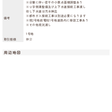
※分筆に伴い若干の小数点面積調整あり
※Ｕ字側溝整備及び上下水道接続工事渡し
但し下水道は汚水桝迄
※都市ガス接続工事は別途必要になります
備考
※現2号地前電柱1号地道路内に移設工事あり
※その他現況渡し
1号地
取引態様
仲介
周辺地図