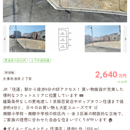
駅徒歩10分以内
上下水道完備
2,640
所在地
万円
大東市赤井２丁目
26.68坪
JR「住道」駅から徒歩9分の好アクセス！ 買い物施設が充実した
便利なフラットエリアに位置しています 🚃
建築条件なしの更地渡し！京阪百貨店やポップタウン住道まで徒
歩約4分と、日々のお買い物も大変スムーズです 🛒
南郷小学校・南郷中学校の校区内 ✨ 全３区画の開放的な立地で、
ご家族の理想に合わせた自由な住まいづくりが叶います 🏠
♦ダイエーグルメシティ 住道店：徒歩9 分（650 m）