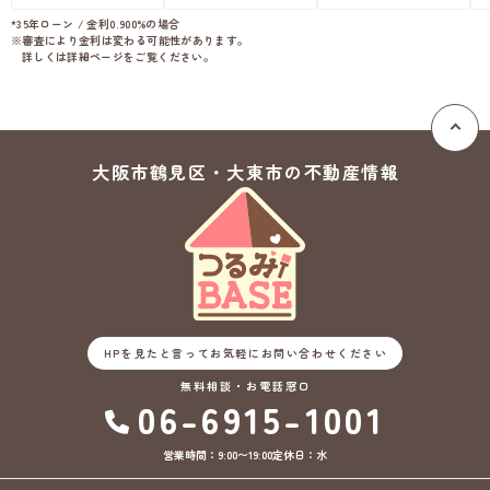
上下水道完備
*35年ローン / 金利0.900%の場合
※審査により金利は変わる可能性があります。
詳しくは詳細ページをご覧ください。
大阪市鶴見区・大東市の
不動産情報
HPを見たと言ってお気軽にお問い合わせください
無料相談・お電話窓口
06-6915-1001
営業時間：9:00〜19:00
定休日：水