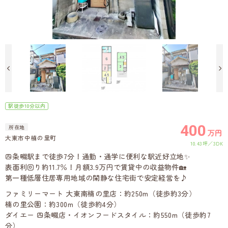
駅徒歩10分以内
400
所在地
万円
大東市中楠の里町
10.43坪
3DK
四条畷駅まで徒歩7分！通勤・通学に便利な駅近好立地✨
表面利回り約11.7％！月額3.9万円で賃貸中の収益物件🏡
第一種低層住居専用地域の閑静な住宅街で安定経営を♪
ファミリーマート 大東南楠の里店：約250m（徒歩約3分）
楠の里公園：約300m（徒歩約4分）
ダイエー 四条畷店・イオンフードスタイル：約550m（徒歩約7
分）