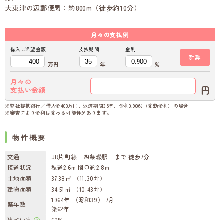
大東津の辺郵便局：約800m（徒歩約10分）
月々の
支払例
借入ご希望金額
支払期間
金利
計算
万円
年
%
月々の
円
支払い金額
※弊社提携銀行／借入金400万円、返済期間35年、金利0.900%（変動金利）の場合
※審査により金利は変わる可能性があります。
物件概要
交通
JR片町線 四条畷駅 まで 徒歩7分
接道状況
私道2.6m 間口約2.8m
土地面積
37.38㎡ （11.30坪）
建物面積
34.51㎡ （10.43坪）
1964年 （昭和39） 7月
築年数
築62年
建ぺい率
60%