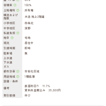
容積率
150%
土地権利
所有権
構造および
木造 地上2階建
階数
小学校区
四条北
中学校区
深野
私道負担
地目
宅地
現況
居住中
引渡時期
即時
駐車場
無
上水道
下水道
ガス
都市計画
市街化区域
用途地域
1種低層
設備・条件
表面利回り 11.7％
備考
賃料共益費込み 39,000円
取引態様
仲介