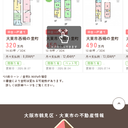
中古一戸建て
中古一戸建て
中古一戸建て
大東市西楠の里町
大東市中楠の里町
大東市西楠の里町
320
450
490
万円
万円
万円
スクロールできます
14.83坪
3DK
12.19坪
3DK
12.68坪
3DK
1
8,884
*
12,494
*
13,604
*
月々支払例
：
円
月々支払例
：
円
月々支払例
：
円
間取り有
間取り有
ペット可
間取り有
更新日：2026.08.07
更新日：2026.08.04
更新日：2026.07.14
更
上下水道完備
上下水道完備
リフォーム済
ペット可
*35年ローン / 金利0.900%の場合
※審査により金利は変わる可能性があります。
上下水道完備
詳しくは詳細ページをご覧ください。
大阪市鶴見区・大東市の
不動産情報