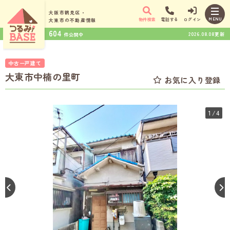
大阪市鶴見区・
MENU
物件検索
電話する
ログイン
大東市の
不動産情報
604
2026.08.08更新
件公開中
中古一戸建て
大東市中楠の里町
お気に入り登録
1
/4