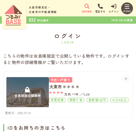
大阪市鶴見区・
MENU
物件検索
電話する
ログイン
大東市の
不動産情報
632
2026.08.06更新
件公開中
ログイン
LOGIN
こちらの物件は会員様限定で公開している物件です。ログインす
ると物件の詳細情報がご覧いただけます。
中古一戸建て
大東市＊＊＊＊
****
万円
**坪
*LDK
写真充実
間取り有
駐車場2台可
4LDK以上
駐車場１台無料
上下水道完備
更新日：2026.07.30
IDをお持ちの方はこちら