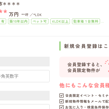
市＊＊＊＊
**
万円
**坪
*LDK
り有
築10年以内
ペット可
4LDK以上
駐車場１台無料
水道完備
オール電化
オール電化住宅
新規会員登録は
会員登録すると、
会員限定物件が
他にもこんな会員
会員限定イベント・セミナ
新規物件情報をメールで配
お気に入り・検索条件保存