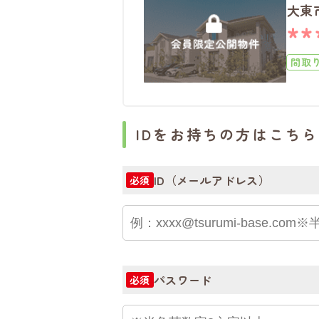
大東
**
間取
上下
IDをお持ちの方はこちら
ID（メールアドレス）
必須
パスワード
必須