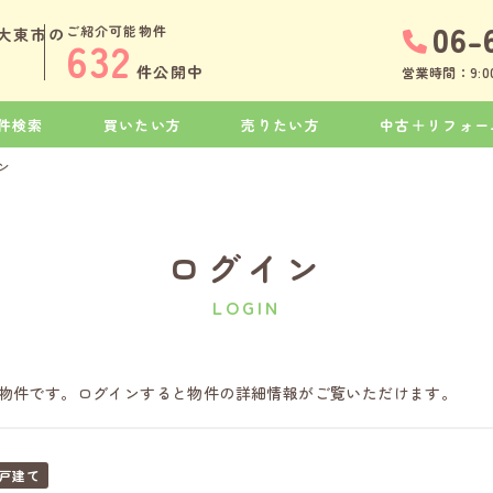
06-
ご紹介可能物件
大東市の
632
件公開中
営業時間：9:00
件検索
買いたい方
売りたい方
中古＋リフォー
ン
ログイン
LOGIN
物件です。ログインすると物件の詳細情報がご覧いただけます。
戸建て