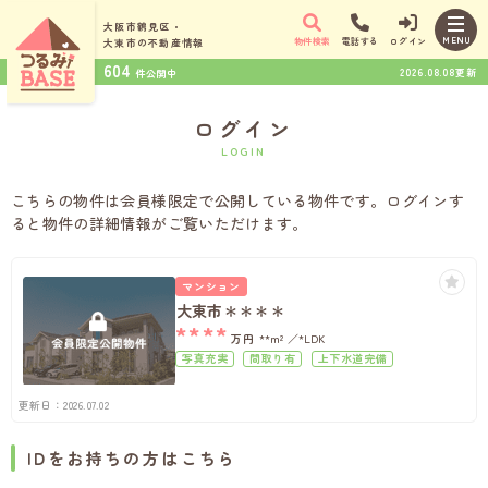
大阪市鶴見区・
MENU
物件検索
電話する
ログイン
大東市の
不動産情報
604
2026.08.08更新
件公開中
ログイン
LOGIN
こちらの物件は会員様限定で公開している物件です。ログインす
ると物件の詳細情報がご覧いただけます。
マンション
大東市＊＊＊＊
****
万円
**m²
*LDK
写真充実
間取り有
上下水道完備
更新日：2026.07.02
IDをお持ちの方はこちら