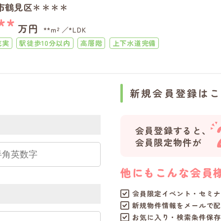
市鶴見区＊＊＊＊
**
万円
**m²
*LDK
充実
駅徒歩10分以内
高層階
上下水道完備
新規会員登録は
会員登録すると、
会員限定物件が
他にもこんな会員
会員限定イベント・セミナ
新規物件情報をメールで配
お気に入り・検索条件保存