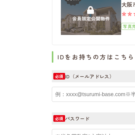
大阪
**
写真
IDをお持ちの方はこちら
ID（メールアドレス）
必須
パスワード
必須