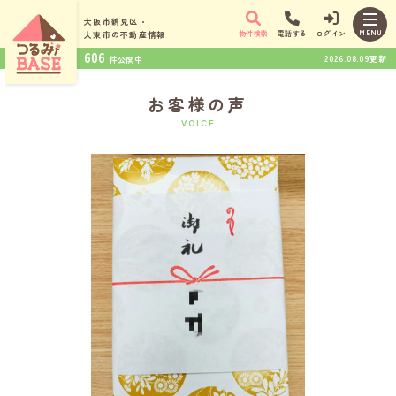
大阪市鶴見区・
MENU
物件検索
電話する
ログイン
大東市の
不動産情報
606
2026.08.09更新
件公開中
お客様の声
VOICE