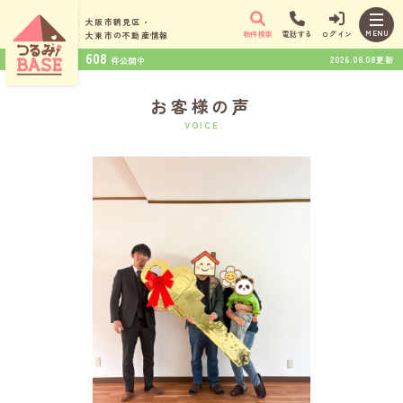
大阪市鶴見区・
MENU
物件検索
電話する
ログイン
大東市の
不動産情報
608
2026.08.08更新
件公開中
お客様の声
VOICE